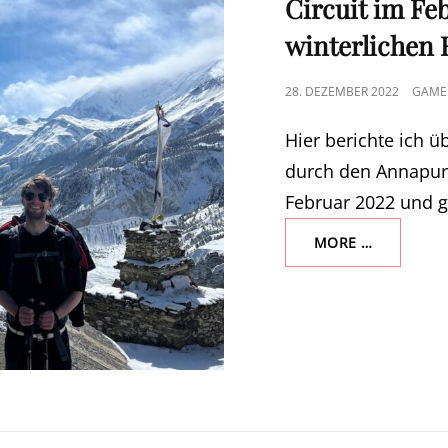
Circuit im Fe
winterlichen 
POSTED
28. DEZEMBER 2022
GAME
ON
Hier berichte ich 
durch den Annapurn
Februar 2022 und g
TREKKING
MORE …
AUF
DEM
ANNAPUR
CIRCUIT
IM
FEBRUAR
–
12
TAGE